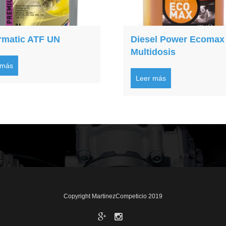
ermatic ATF UN
Diesel Power Ecomax
Multidosis
 más
Leer más
Copyright MartinezCompeticio 2019