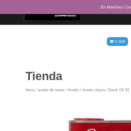
Saltar
En Martínez Com
al
contenido
Inicio
Mi cuenta
Detalles de la cuent
Descargas
Direcciones
0,00
€
Tienda
Inicio
/
aceite de motor
/
Aceite
/ Aceite classic Shock Oil 32