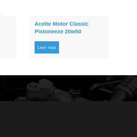
Aceite Motor Classic
Pistoneeze 20w50
Leer más