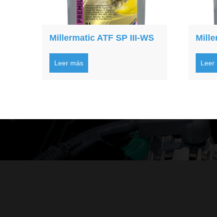
Millermatic ATF SP III-WS
Mill
Leer más
Leer