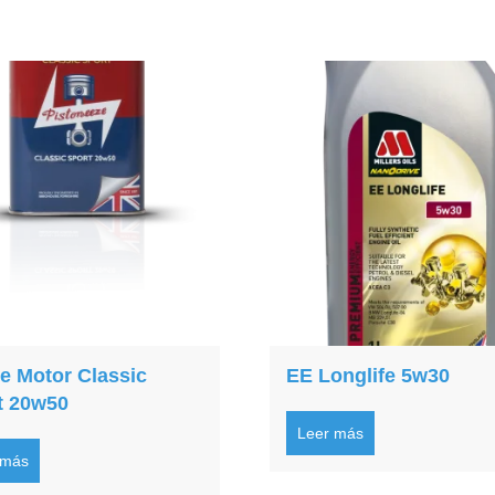
te Motor Classic
EE Longlife 5w30
t 20w50
Leer más
 más