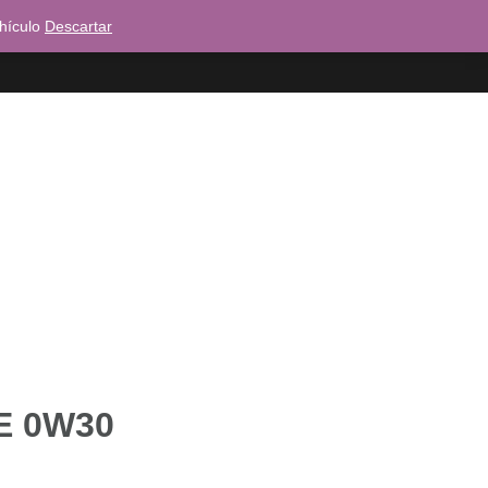
ehículo
Descartar
Dónde puedes encontrarnos?
E 0W30