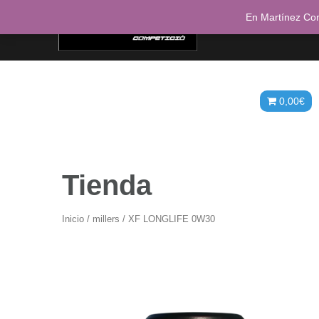
Saltar
En Martínez Com
al
contenido
Inicio
Mi cuenta
Detalles de la cuent
Descargas
Direcciones
0,00
€
Tienda
Inicio
/
millers
/ XF LONGLIFE 0W30