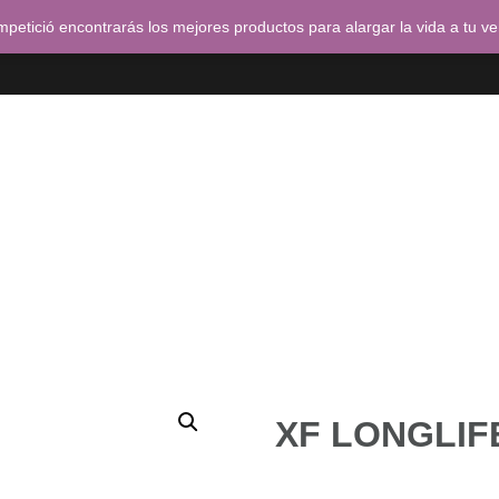
petició encontrarás los mejores productos para alargar la vida a tu v
a
Tienda
Pedidos
Carrito
Finalizar compra
XF LONGLIF