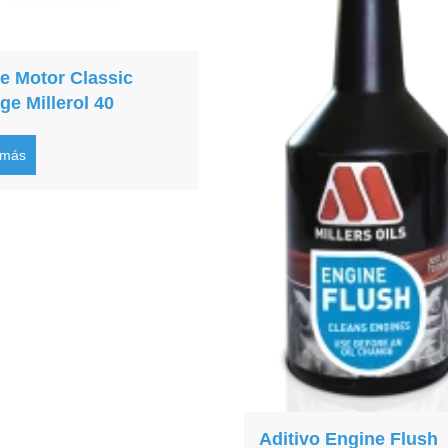
te Motor Classic
ge Millerol 40
 más
Aditivo Engine Flush