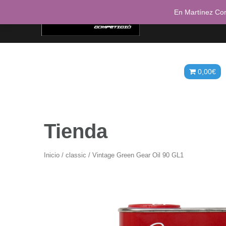
Saltar
En Martínez Com
al
contenido
Inicio
Mi cuenta
Detalles de la cuent
Descargas
Direcciones
0,00
€
Tienda
Inicio
/
classic
/ Vintage Green Gear Oil 90 GL1