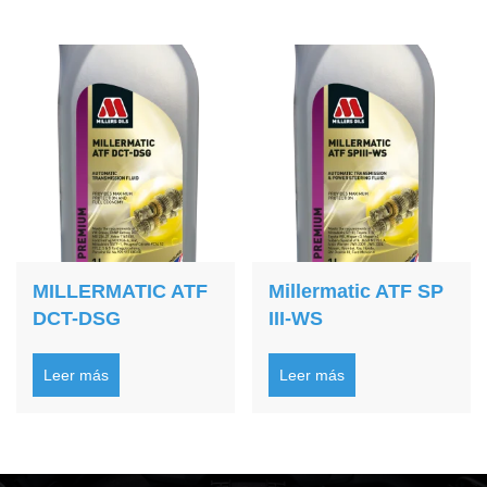
MILLERMATIC ATF
Millermatic ATF SP
DCT-DSG
III-WS
Leer más
Leer más