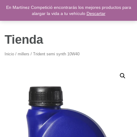
Saltar
En Martínez Competició encontrarás los mejores productos para
0,00
€
al
alargar la vida a tu vehículo
Descartar
contenido
Tienda
Inicio
/
millers
/ Trident semi synth 10W40