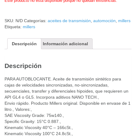
Este producto no está disponible porque no quedan existencias.
SKU:
N/D
Categorías:
aceites de transmisión
,
automoción
,
millers
Etiqueta:
millers
Descripción
Información adicional
Descripción
PARA AUTOBLOCANTE. Aceite de transmisión sintético para
cajas de velocidades sincronizadas, no-sincronizadas,
secuenciales, transfer y diferenciales hipoides, que requieren un
API GL4 o GL5. Incorpora aditivos NANO TECH.,
Envio rápido. Producto Millers original. Disponible en envase de 1
litro., Valores:,
SAE Viscosity Grade: 75w140.,
Specific Gravity: 15°C 0.887.,
Kinematic Viscosity 40°C – 166cSt.,
Kinematic Viscosity 100°C 24.8cSt.,