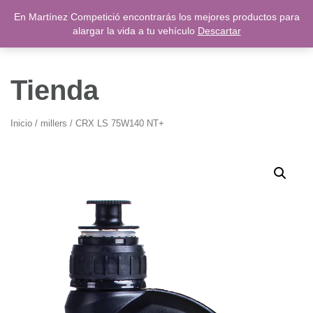
Saltar
En Martínez Competició encontrarás los mejores productos para
0,00
€
al
alargar la vida a tu vehículo
Descartar
contenido
Tienda
Inicio
/
millers
/ CRX LS 75W140 NT+